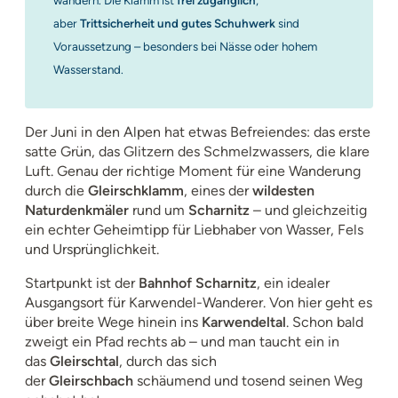
wandern. Die Klamm ist
frei zugänglich
,
aber
Trittsicherheit und gutes Schuhwerk
sind
Voraussetzung – besonders bei Nässe oder hohem
Wasserstand.
Der Juni in den Alpen hat etwas Befreiendes: das erste
satte Grün, das Glitzern des Schmelzwassers, die klare
Luft. Genau der richtige Moment für eine Wanderung
durch die
Gleirschklamm
, eines der
wildesten
Naturdenkmäler
rund um
Scharnitz
– und gleichzeitig
ein echter Geheimtipp für Liebhaber von Wasser, Fels
und Ursprünglichkeit.
Startpunkt ist der
Bahnhof Scharnitz
, ein idealer
Ausgangsort für Karwendel-Wanderer. Von hier geht es
über breite Wege hinein ins
Karwendeltal
. Schon bald
zweigt ein Pfad rechts ab – und man taucht ein in
das
Gleirschtal
, durch das sich
der
Gleirschbach
schäumend und tosend seinen Weg