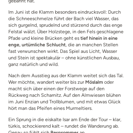
gebahnt hat.
Im Juni ist die Klamm besonders eindrucksvoll: Durch
die Schneeschmelze führt der Bach viel Wasser, das
sich gurgelnd, sprudelnd und stürzend durch das enge
Felstal wälzt. Über Holzstege, in den Fels geschlagene
Pfade und kleine Brücken geht es
tief hinein in eine
enge, urtümliche Schlucht
, die an manchen Stellen
fast verwunschen wirkt. Das Spiel aus Licht, Wasser
und Stein ist spektakulär – ohne künstlichen Ausbau,
ganz natürlich und wild.
Nach dem Ausstieg aus der Klamm weitet sich das Tal.
Wer möchte, wandert weiter bis zur
Möslalm
oder
macht sich über einen der Forstwege auf den
Rückweg nach Scharnitz. Auf den Almwiesen blühen
im Juni Enzian und Trollblumen, und mit etwas Glück
hört man das Pfeifen eines Murmeltiers.
Ein Sprung in die eiskalte Isar am Ende der Tour – klar,
türkis, schockierend kalt – rundet die Wanderung ab.
Genau so fühlt sich
Bergsommer
an.