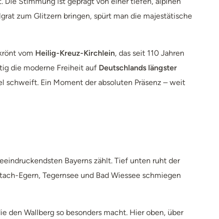
. Die Stimmung ist geprägt von einer tiefen, alpinen
grat zum Glitzern bringen, spürt man die majestätische
ekrönt vom
Heilig-Kreuz-Kirchlein
, das seit 110 Jahren
tig die moderne Freiheit auf
Deutschlands längster
del schweift. Ein Moment der absoluten Präsenz – weit
beeindruckendsten Bayerns zählt. Tief unten ruht der
Rottach-Egern, Tegernsee und Bad Wiessee schmiegen
, die den Wallberg so besonders macht. Hier oben, über