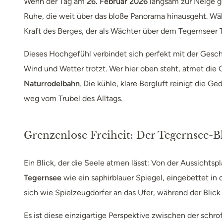
Wenn der Tag am
26. Februar 2026
langsam zur Neige ge
Ruhe, die weit über das bloße Panorama hinausgeht. Wäh
Kraft des Berges, der als Wächter über dem Tegernseer T
Dieses Hochgefühl verbindet sich perfekt mit der Geschi
Wind und Wetter trotzt. Wer hier oben steht, atmet die
Naturrodelbahn
. Die kühle, klare Bergluft reinigt die
weg vom Trubel des Alltags.
Grenzenlose Freiheit: Der Tegernsee-B
Ein Blick, der die Seele atmen lässt: Von der Aussichts
Tegernsee
wie ein saphirblauer Spiegel, eingebettet i
sich wie Spielzeugdörfer an das Ufer, während der Blick
Es ist diese einzigartige Perspektive zwischen der schro