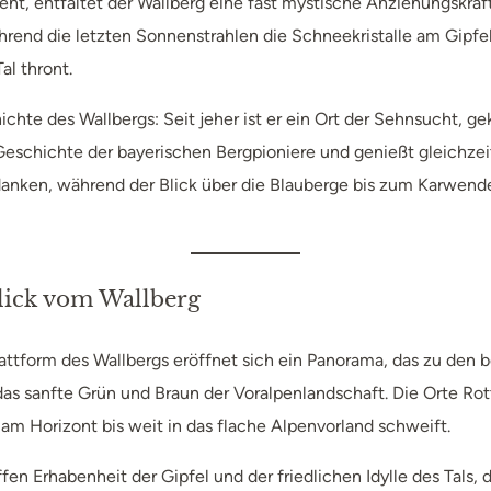
ht, entfaltet der Wallberg eine fast mystische Anziehungskraft
rend die letzten Sonnenstrahlen die Schneekristalle am Gipfel
al thront.
chte des Wallbergs: Seit jeher ist er ein Ort der Sehnsucht, g
 Geschichte der bayerischen Bergpioniere und genießt gleichzei
 Gedanken, während der Blick über die Blauberge bis zum Karwen
lick vom Wallberg
plattform des Wallbergs eröffnet sich ein Panorama, das zu den 
n das sanfte Grün und Braun der Voralpenlandschaft. Die Orte 
 am Horizont bis weit in das flache Alpenvorland schweift.
ffen Erhabenheit der Gipfel und der friedlichen Idylle des Tals