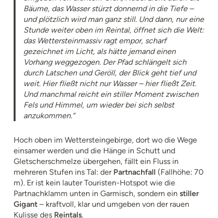
Bäume, das Wasser stürzt donnernd in die Tiefe –
und plötzlich wird man ganz still. Und dann, nur eine
Stunde weiter oben im Reintal, öffnet sich die Welt:
das Wettersteinmassiv ragt empor, scharf
gezeichnet im Licht, als hätte jemand einen
Vorhang weggezogen. Der Pfad schlängelt sich
durch Latschen und Geröll, der Blick geht tief und
weit. Hier fließt nicht nur Wasser – hier fließt Zeit.
Und manchmal reicht ein stiller Moment zwischen
Fels und Himmel, um wieder bei sich selbst
anzukommen.“
Hoch oben im Wettersteingebirge, dort wo die Wege
einsamer werden und die Hänge in Schutt und
Gletscherschmelze übergehen, fällt ein Fluss in
mehreren Stufen ins Tal: der
Partnachfall
(Fallhöhe: 70
m). Er ist kein lauter Touristen-Hotspot wie die
Partnachklamm unten in Garmisch, sondern ein
stiller
Gigant
– kraftvoll, klar und umgeben von der rauen
Kulisse des
Reintals
.