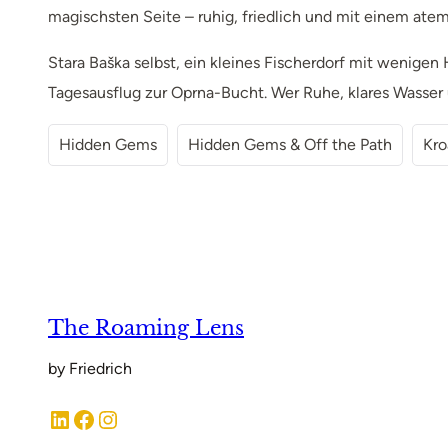
magischsten Seite – ruhig, friedlich und mit einem at
Stara Baška selbst, ein kleines Fischerdorf mit wenige
Tagesausflug zur Oprna-Bucht. Wer Ruhe, klares Wasser 
Hidden Gems
Hidden Gems & Off the Path
Kro
The Roaming Lens
by Friedrich
LinkedIn
Facebook
Instagram