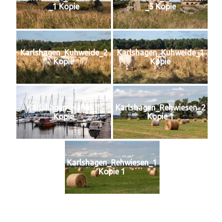
_1 Kopie
_5 Kopie
Karlshagen_Kuhweide_2
Karlshagen_Kuhweide_1
Kopie
Kopie
Karlshagen_Hafen_1
Karlshagen_Rehwiesen_2
Kopie
Kopie 1
Karlshagen_Rehwiesen_1
Kopie 1