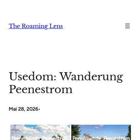
Zum
Inhalt
springen
The Roaming Lens
Usedom: Wanderung
Peenestrom
Mai 28, 2026
•
Peenemünde_Peenestrom
Peenemünde_Peenestrom