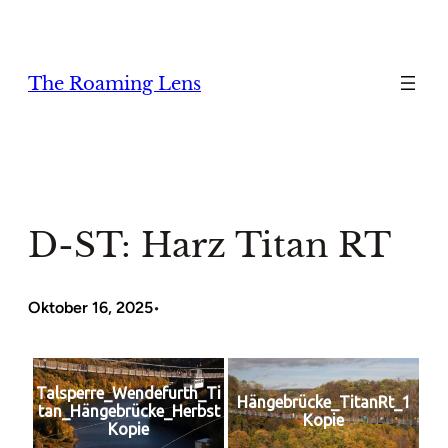
Zum
Inhalt
springen
The Roaming Lens
D-ST: Harz Titan RT
Oktober 16, 2025
•
Talsperre_Wendefurth_Ti
Hängebrücke_TitanRt_1
tan_Hängebrücke_Herbst
Kopie
Kopie