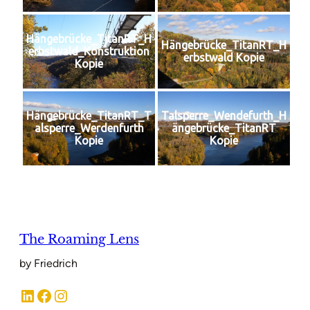
Hängebrücke_TitanRT_H
Hängebrücke_TitanRT_H
erbstwald_Konstruktion
erbstwald Kopie
Kopie
Hängebrücke_TitanRT_T
Talsperre_Wendefurth_H
alsperre_Werdenfurth
ängebrücke_TitanRT
Kopie
Kopie
The Roaming Lens
by Friedrich
LinkedIn
Facebook
Instagram