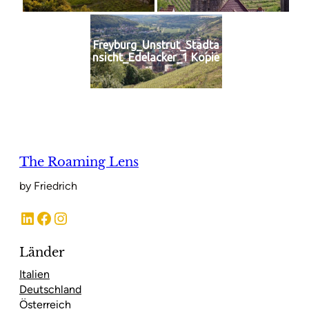
Freyburg_Unstrut_Stadta
nsicht_Edelacker_1 Kopie
The Roaming Lens
by Friedrich
LinkedIn
Facebook
Instagram
Länder
Italien
Deutschland
Österreich