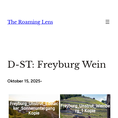
Zum
Inhalt
springen
The Roaming Lens
D-ST: Freyburg Wein
Oktober 15, 2025
•
Freyburg_Unstrut_Edelac
Freyburg_Unstrut_Weinbe
ker_Sonnenuntergang
rg_1 Kopie
Kopie