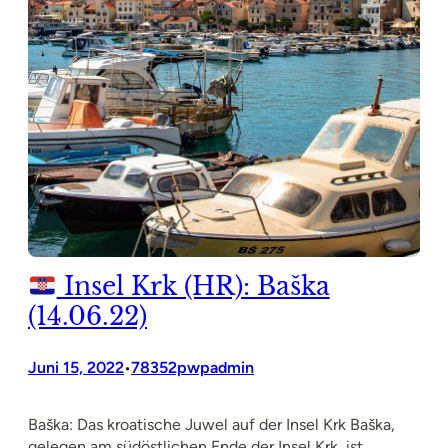
Insel Krk (HR): Baška
(14.06.22)
Juni 15, 2022
78352pwpadmin
•
Baška: Das kroatische Juwel auf der Insel Krk Baška,
gelegen am südöstlichen Ende der Insel Krk, ist